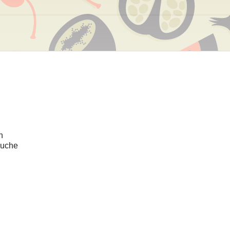
h
suche