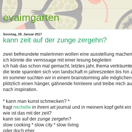
evaimgarten
Sonntag, 29. Januar 2017
kann zeit auf der zunge zergehn?
zwei befreundete malerinnen wollen eine ausstellung machen
ich könnte die vernissage mit einer lesung begleiten
ich hab das schon mal gemacht, letztes jahr, thema verträumte
die texte spannten sich von landschaft in jahreszeiten bis hin
im sommer suchten wir in einem brainstorming alle möglichen 
plötzlich einen hänger, gähnende hirnleere und treibe mich 
nach inspiration.
* kann man kunst schmecken? *
fragt
michelle
in ihrem art journal und in meinem kopf geht ein l
wie ist das mit der zeit?
kann sie auf der zunge zergehn?
slow cooking * slow city * slow living
oder doch eher